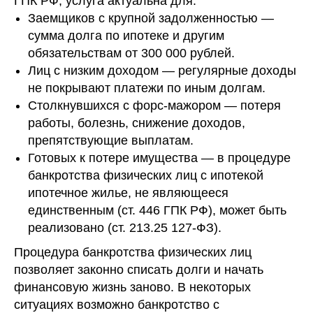
ГПК РФ, услуга актуальна для:
Заемщиков с крупной задолженностью —
сумма долга по ипотеке и другим
обязательствам от 300 000 рублей.
Лиц с низким доходом — регулярные доходы
не покрывают платежи по иным долгам.
Столкнувшихся с форс-мажором — потеря
работы, болезнь, снижение доходов,
препятствующие выплатам.
Готовых к потере имущества — в процедуре
банкротства физических лиц с ипотекой
ипотечное жилье, не являющееся
единственным (ст. 446 ГПК РФ), может быть
Стоимость услуг
реализовано (ст. 213.25 127-ФЗ).
по списанию долгов
Процедура банкротства физических лиц
позволяет законно списать долги и начать
с ипотекой
финансовую жизнь заново. В некоторых
оговаривается
ситуациях возможно банкротство с