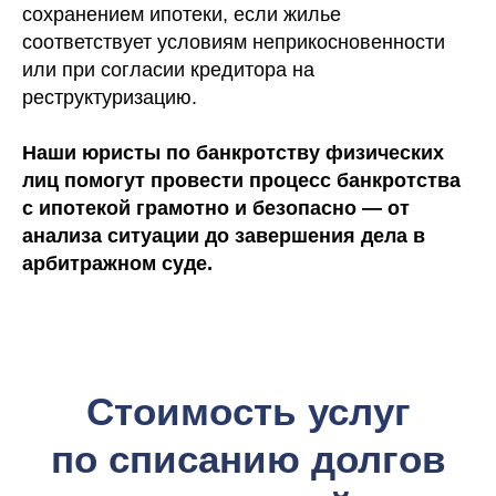
индивидуально
сохранением ипотеки, если жилье
соответствует условиям неприкосновенности
40 000 руб.
- судебные расходы (25
или при согласии кредитора на
000 руб. - вносятся на депозит
реструктуризацию.
Арбитражного суда в качестве
вознаграждения финансового
управляющего за процедуру
Наши юристы по банкротству физических
банкротства (списания долга), 15 000
лиц помогут провести процесс банкротства
руб. - публикация о признании Вас
банкротом в официальных источниках)
с ипотекой грамотно и безопасно — от
анализа ситуации до завершения дела в
арбитражном суде.
Также мы
предоставляем
рассрочку без банков: