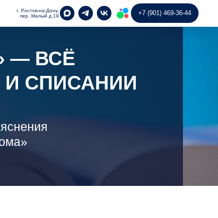
г. Ростов-на-Дону,
+7 (901) 469-36-44
пер. Малый д.19
 — ВСЁ
 И СПИСАНИИ
ъяснения
иома»