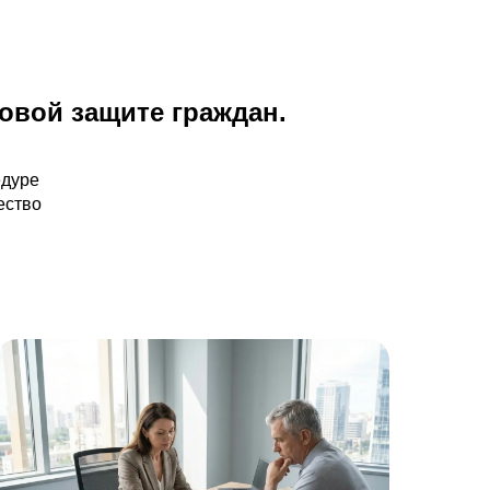
овой защите граждан.
едуре
ество