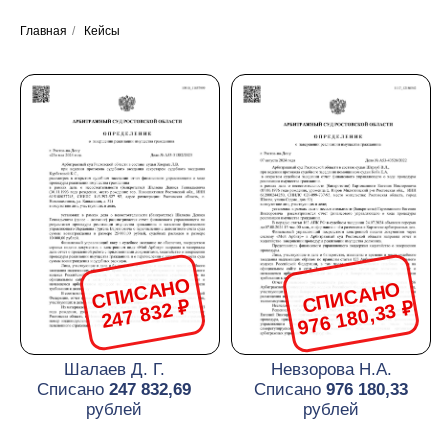
Главная
/
Кейсы
СПИСАНО
СПИСАНО
247 832 ₽
976 180,33 ₽
Шалаев Д. Г.
Невзорова Н.А.
Списано
247 832,69
Списано
976 180,33
рублей
рублей
СПИСАНО
СПИСАНО
521 053 ₽
349 169,51 ₽
Овсянникова О.В.
Ляхов В.В.
Списано
349 169,51
Списано
521 053
рублей
рублей