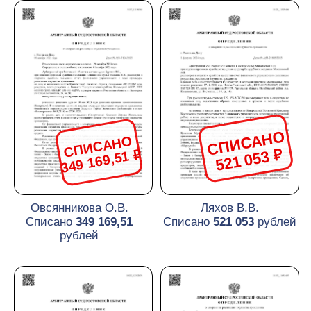
СПИСАНО
СПИСАНО
477 746 ₽
668 201 ₽
Лилитко Л. В.
Другаль В. И.
Списано
477 746
рублей
Списано
668 201
рублей
СПИСАНО
СПИСАНО
1 426 580,61